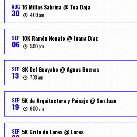
AUG
16 Millas Sabrina @ Toa Baja
30
4:00 am
SEP
10K Ramón Nonato @ Juana Díaz
06
5:00 pm
SEP
8K Del Guayabo @ Aguas Buenas
13
7:30 am
SEP
5K de Arquitectura y Paisaje @ San Juan
19
6:00 am
SEP
5K Grito de Lares @ Lares