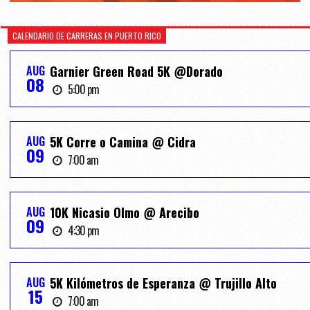
CALENDARIO DE CARRERAS EN PUERTO RICO
AUG
Garnier Green Road 5K @Dorado
08
5:00 pm
AUG
5K Corre o Camina @ Cidra
09
7:00 am
AUG
10K Nicasio Olmo @ Arecibo
09
4:30 pm
AUG
5K Kilómetros de Esperanza @ Trujillo Alto
15
7:00 am