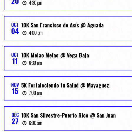
20
4:30 pm
OCT
10K San Francisco de Asís @ Aguada
04
4:00 pm
OCT
10K Melao Melao @ Vega Baja
11
6:30 am
NOV
5K Fortaleciendo tu Salud @ Mayaguez
15
7:00 am
DEC
10K San Silvestre-Puerto Rico @ San Juan
27
6:00 am