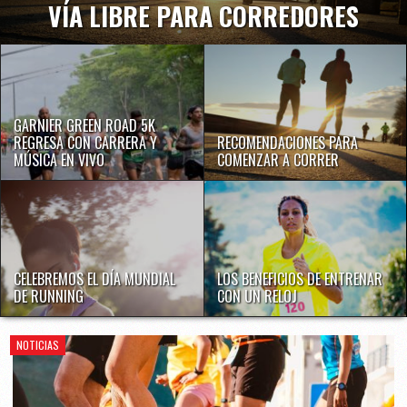
VÍA LIBRE PARA CORREDORES
GARNIER GREEN ROAD 5K
REGRESA CON CARRERA Y
RECOMENDACIONES PARA
MÚSICA EN VIVO
COMENZAR A CORRER
CELEBREMOS EL DÍA MUNDIAL
LOS BENEFICIOS DE ENTRENAR
DE RUNNING
CON UN RELOJ
NOTICIAS