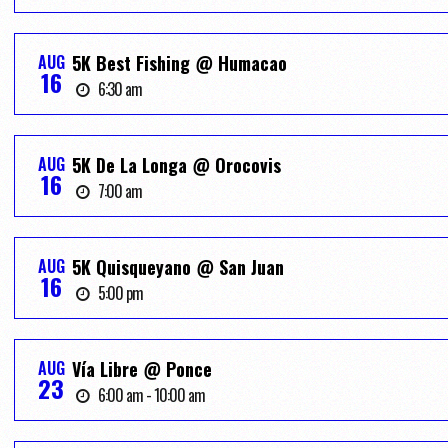
AUG
5K Best Fishing @ Humacao
16
6:30 am
AUG
5K De La Longa @ Orocovis
16
7:00 am
AUG
5K Quisqueyano @ San Juan
16
5:00 pm
AUG
Vía Libre @ Ponce
23
6:00 am - 10:00 am