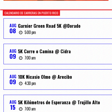
CALENDARIO DE CARRERAS EN PUERTO RICO
AUG
Garnier Green Road 5K @Dorado
08
5:00 pm
AUG
5K Corre o Camina @ Cidra
09
7:00 am
AUG
10K Nicasio Olmo @ Arecibo
09
4:30 pm
AUG
5K Kilómetros de Esperanza @ Trujillo Alto
15
7:00 am