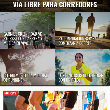
VÍA LIBRE PARA CORREDORES
GARNIER GREEN ROAD 5K
REGRESA CON CARRERA Y
RECOMENDACIONES PARA
MÚSICA EN VIVO
COMENZAR A CORRER
CELEBREMOS EL DÍA MUNDIAL
LOS BENEFICIOS DE ENTRENAR
DE RUNNING
CON UN RELOJ
NOTICIAS