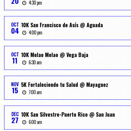
20
4:30 pm
OCT
10K San Francisco de Asís @ Aguada
04
4:00 pm
OCT
10K Melao Melao @ Vega Baja
11
6:30 am
NOV
5K Fortaleciendo tu Salud @ Mayaguez
15
7:00 am
DEC
10K San Silvestre-Puerto Rico @ San Juan
27
6:00 am