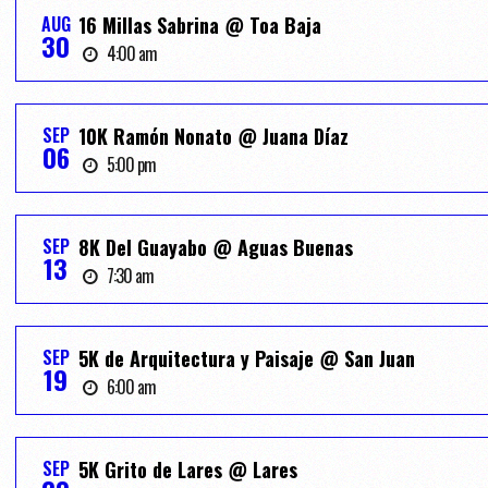
AUG
16 Millas Sabrina @ Toa Baja
30
4:00 am
SEP
10K Ramón Nonato @ Juana Díaz
06
5:00 pm
SEP
8K Del Guayabo @ Aguas Buenas
13
7:30 am
SEP
5K de Arquitectura y Paisaje @ San Juan
19
6:00 am
SEP
5K Grito de Lares @ Lares