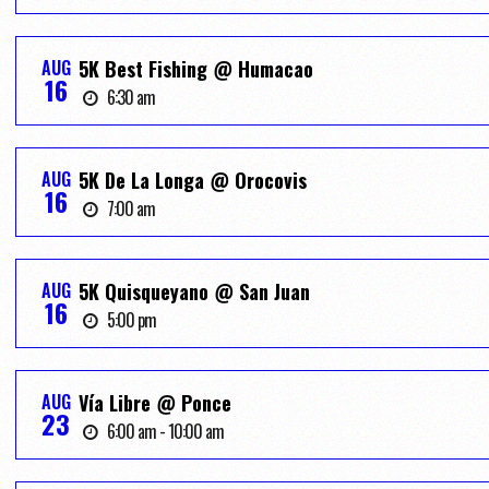
AUG
5K Best Fishing @ Humacao
16
6:30 am
AUG
5K De La Longa @ Orocovis
16
7:00 am
AUG
5K Quisqueyano @ San Juan
16
5:00 pm
AUG
Vía Libre @ Ponce
23
6:00 am - 10:00 am