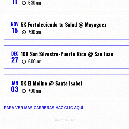
11
6:30 am
NOV
5K Fortaleciendo tu Salud @ Mayaguez
15
7:00 am
DEC
10K San Silvestre-Puerto Rico @ San Juan
27
6:00 am
JAN
5K El Molino @ Santa Isabel
03
7:00 am
PARA VER MÁS CARRERAS HAZ CLIC AQUĺ
ADVERTISEMENT