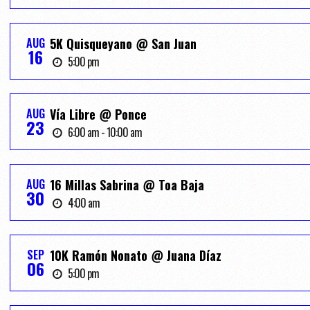
AUG
5K Quisqueyano @ San Juan
16
5:00 pm
AUG
Vía Libre @ Ponce
23
6:00 am - 10:00 am
AUG
16 Millas Sabrina @ Toa Baja
30
4:00 am
SEP
10K Ramón Nonato @ Juana Díaz
06
5:00 pm