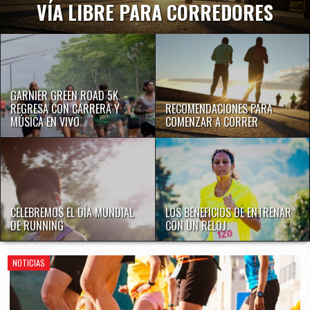
VÍA LIBRE PARA CORREDORES
GARNIER GREEN ROAD 5K
REGRESA CON CARRERA Y
RECOMENDACIONES PARA
MÚSICA EN VIVO
COMENZAR A CORRER
CELEBREMOS EL DÍA MUNDIAL
LOS BENEFICIOS DE ENTRENAR
DE RUNNING
CON UN RELOJ
NOTICIAS