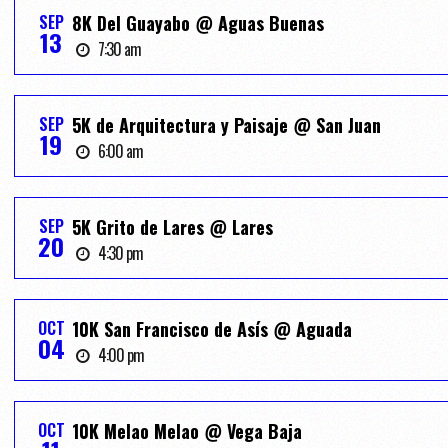
SEP
8K Del Guayabo @ Aguas Buenas
13
7:30 am
SEP
5K de Arquitectura y Paisaje @ San Juan
19
6:00 am
SEP
5K Grito de Lares @ Lares
20
4:30 pm
OCT
10K San Francisco de Asís @ Aguada
04
4:00 pm
OCT
10K Melao Melao @ Vega Baja