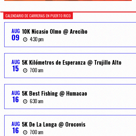
CALENDARIO DE CARRERAS EN PUERTO RICO
AUG
10K Nicasio Olmo @ Arecibo
09
4:30 pm
AUG
5K Kilómetros de Esperanza @ Trujillo Alto
15
7:00 am
AUG
5K Best Fishing @ Humacao
16
6:30 am
AUG
5K De La Longa @ Orocovis
16
7:00 am