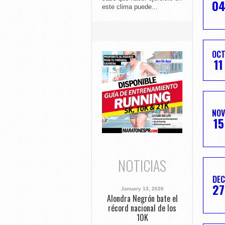
0
este clima puede...
OC
11
NOV
15
NOTICIAS
DEC
27
January 13, 2026
Alondra Negrón bate el
récord nacional de los
10K