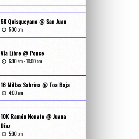
G
5K Quisqueyano @ San Juan
5:00 pm
G
Vía Libre @ Ponce
6:00 am - 10:00 am
G
16 Millas Sabrina @ Toa Baja
4:00 am
10K Ramón Nonato @ Juana
Díaz
5:00 pm