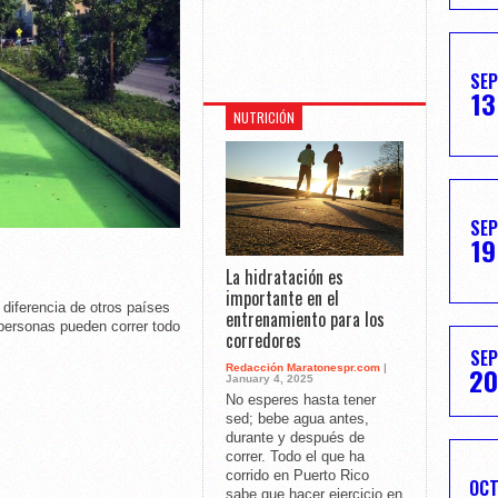
SEP
13
NUTRICIÓN
SEP
19
La hidratación es
importante en el
erencia de otros países
entrenamiento para los
personas pueden correr todo
corredores
SEP
20
Redacción Maratonespr.com
|
January 4, 2025
No esperes hasta tener
sed; bebe agua antes,
durante y después de
correr. Todo el que ha
corrido en Puerto Rico
OC
sabe que hacer ejercicio en