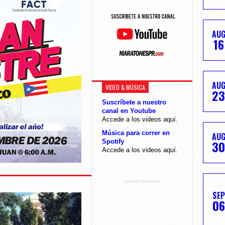
AU
16
AU
VIDEO & MÚSICA
23
Suscríbete a nuestro
canal en Youtube
Accede a los videos aquí.
Música para correr en
AU
30
Spotify
Accede a los videos aquí.
ADVERTISEMENT
SEP
06