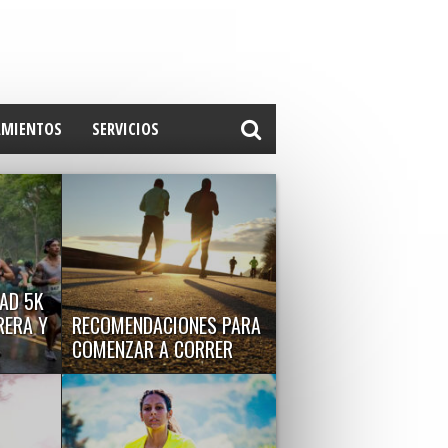
AMIENTOS
SERVICIOS
AD 5K
RERA Y
RECOMENDACIONES PARA
COMENZAR A CORRER
co en
A continuación compartimos
e sábado,
algunos consejos para quienes
desean iniciarse en el mundo...