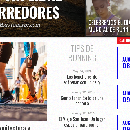
RREDORES
CELEBREMOS EL DÍ
Maratonespr.com
MUNDIAL DE RUNN
uerto Rico que promueven el deporte y el
El próximo miércoles, 3 
niciativas de vías libres para corredores.
CALEND
de 2026 es el Día Mundia
cerradas parcial
TIPS DE
RUNNING
AU
08
May 24, 2026
Los beneficios de
entrenar con un reloj
AU
January 12, 2015
09
Cómo tener éxito en una
carrera
January 12, 2015
El Viejo San Juan: Un lugar
AU
especial para correr
quitectura y
09