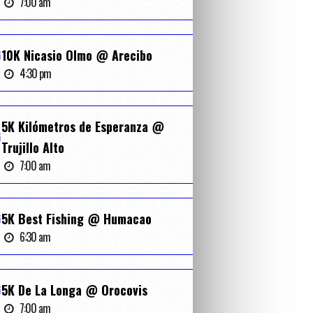
7:00 am
G
10K Nicasio Olmo @ Arecibo
4:30 pm
5K Kilómetros de Esperanza @
G
Trujillo Alto
7:00 am
G
5K Best Fishing @ Humacao
6:30 am
G
5K De La Longa @ Orocovis
7:00 am