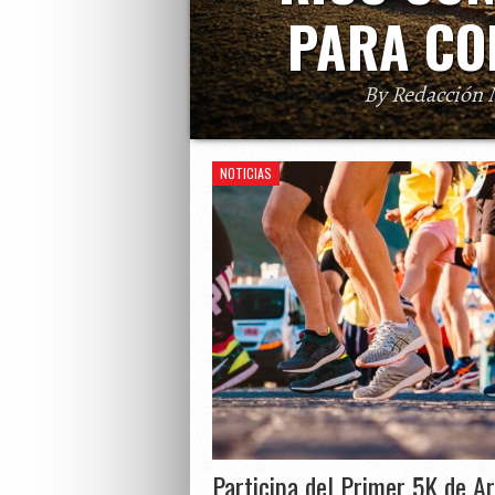
PARA CO
By Redacción 
Cada vez son más los municipios de P
bienestar de sus ciudadanos mediante i
Estas rutas, 
NOTICIAS
Participa del Primer 5K de Ar