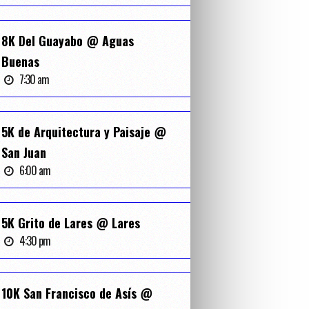
8K Del Guayabo @ Aguas
Buenas
7:30 am
5K de Arquitectura y Paisaje @
San Juan
6:00 am
5K Grito de Lares @ Lares
4:30 pm
10K San Francisco de Asís @
T