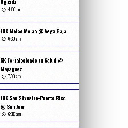
4
Aguada
4:00 pm
T
10K Melao Melao @ Vega Baja
6:30 am
5K Fortaleciendo tu Salud @
Mayaguez
7:00 am
10K San Silvestre-Puerto Rico
@ San Juan
6:00 am