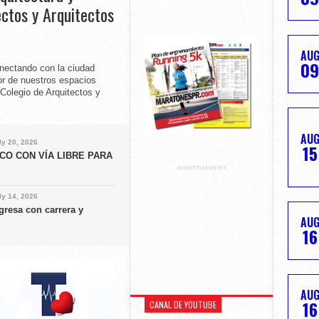
ectos y Arquitectos
AU
09
onectando con la ciudad
or de nuestros espacios
Colegio de Arquitectos y
AU
ly 20, 2026
15
CO CON VÍA LIBRE PARA
ADVERTISEMENT
ly 14, 2026
gresa con carrera y
AU
16
AU
16
CANAL DE YOUTUBE