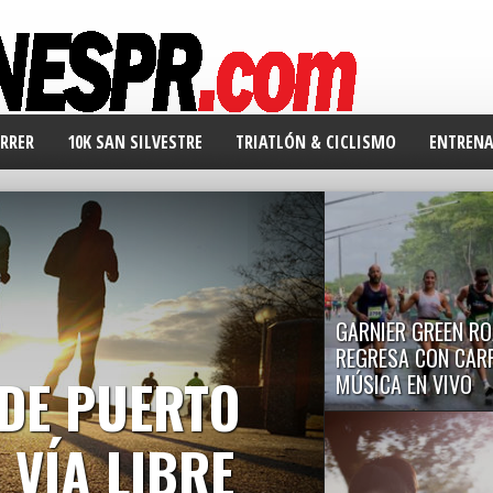
RRER
10K SAN SILVESTRE
TRIATLÓN & CICLISMO
ENTREN
GARNIER GREEN RO
REGRESA CON CAR
DE PUERTO
MÚSICA EN VIVO
El evento libre de plásti
Puerto Rico regresa est
 VÍA LIBRE
8...