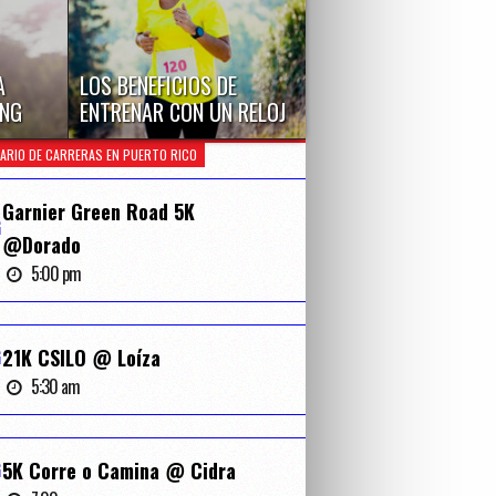
A
LOS BENEFICIOS DE
ING
ENTRENAR CON UN RELOJ
de junio
Utilizar un reloj para entrenar
ARIO DE CARRERAS EN PUERTO RICO
l...
para una carrera o maratón
puede tener...
Garnier Green Road 5K
G
@Dorado
5:00 pm
G
21K CSILO @ Loíza
5:30 am
G
5K Corre o Camina @ Cidra