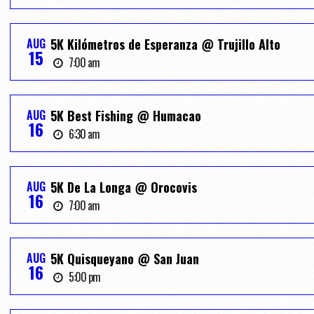
AUG
5K Kilómetros de Esperanza @ Trujillo Alto
15
7:00 am
AUG
5K Best Fishing @ Humacao
16
6:30 am
AUG
5K De La Longa @ Orocovis
16
7:00 am
AUG
5K Quisqueyano @ San Juan
16
5:00 pm