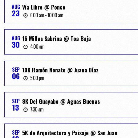
AUG
Vía Libre @ Ponce
23
6:00 am - 10:00 am
AUG
16 Millas Sabrina @ Toa Baja
30
4:00 am
SEP
10K Ramón Nonato @ Juana Díaz
06
5:00 pm
SEP
8K Del Guayabo @ Aguas Buenas
13
7:30 am
SEP
5K de Arquitectura y Paisaje @ San Juan