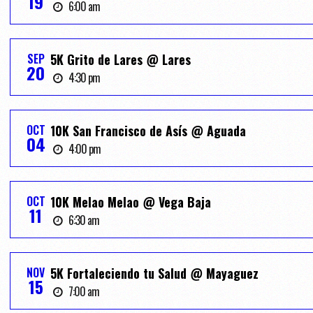
19
6:00 am
SEP
5K Grito de Lares @ Lares
20
4:30 pm
OCT
10K San Francisco de Asís @ Aguada
04
4:00 pm
OCT
10K Melao Melao @ Vega Baja
11
6:30 am
NOV
5K Fortaleciendo tu Salud @ Mayaguez
15
7:00 am