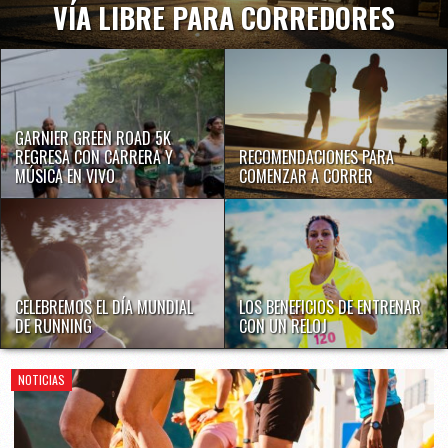
VÍA LIBRE PARA CORREDORES
GARNIER GREEN ROAD 5K
REGRESA CON CARRERA Y
RECOMENDACIONES PARA
MÚSICA EN VIVO
COMENZAR A CORRER
CELEBREMOS EL DÍA MUNDIAL
LOS BENEFICIOS DE ENTRENAR
DE RUNNING
CON UN RELOJ
NOTICIAS