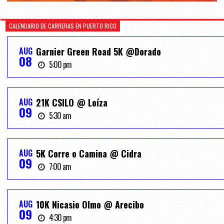
CALENDARIO DE CARRERAS EN PUERTO RICO
AUG
Garnier Green Road 5K @Dorado
08
5:00 pm
AUG
21K CSILO @ Loíza
09
5:30 am
AUG
5K Corre o Camina @ Cidra
09
7:00 am
AUG
10K Nicasio Olmo @ Arecibo
09
4:30 pm