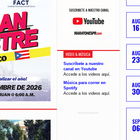
AU
16
AU
VIDEO & MÚSICA
23
Suscríbete a nuestro
canal en Youtube
Accede a los videos aquí.
Música para correr en
AU
30
Spotify
Accede a los videos aquí.
ADVERTISEMENT
SEP
06