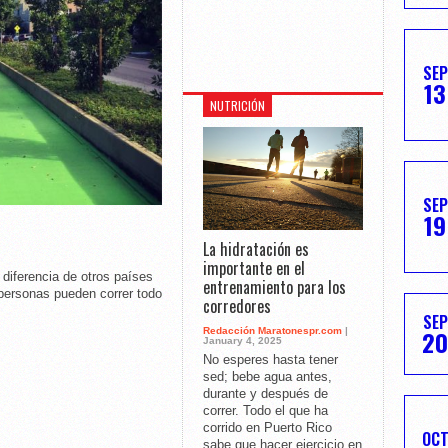
SEP
13
NUTRICIÓN
SEP
19
La hidratación es
importante en el
erencia de otros países
entrenamiento para los
personas pueden correr todo
corredores
SEP
20
Redacción Maratonespr.com
|
January 4, 2025
No esperes hasta tener
sed; bebe agua antes,
durante y después de
correr. Todo el que ha
corrido en Puerto Rico
OC
sabe que hacer ejercicio en