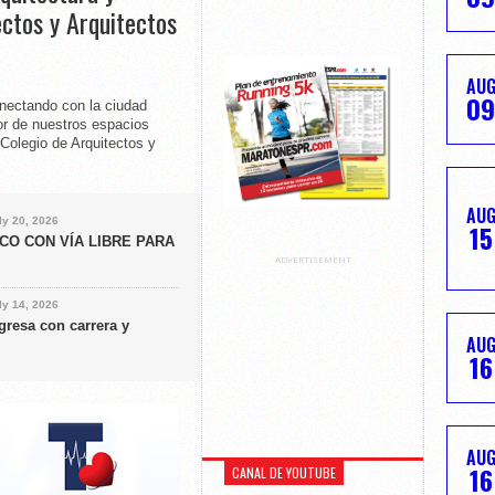
ectos y Arquitectos
AU
09
onectando con la ciudad
or de nuestros espacios
Colegio de Arquitectos y
AU
ly 20, 2026
15
CO CON VÍA LIBRE PARA
ADVERTISEMENT
ly 14, 2026
gresa con carrera y
AU
16
AU
16
CANAL DE YOUTUBE