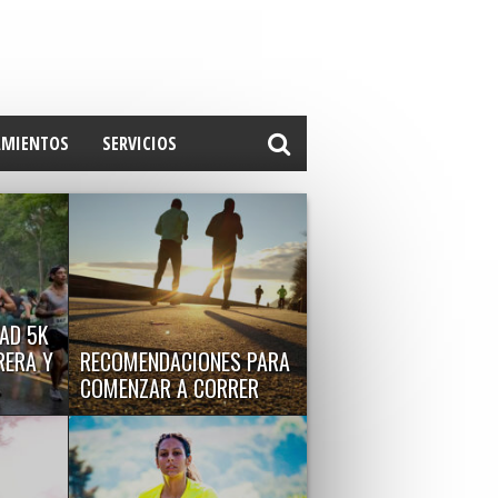
AMIENTOS
SERVICIOS
AD 5K
RERA Y
RECOMENDACIONES PARA
COMENZAR A CORRER
co en
A continuación compartimos
e sábado,
algunos consejos para quienes
desean iniciarse en el mundo...