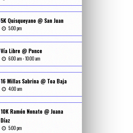
G
5K Quisqueyano @ San Juan
5:00 pm
G
Vía Libre @ Ponce
6:00 am - 10:00 am
G
16 Millas Sabrina @ Toa Baja
4:00 am
10K Ramón Nonato @ Juana
Díaz
5:00 pm