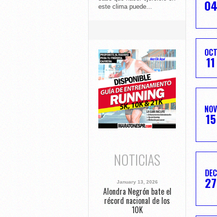
0
este clima puede...
OC
11
NOV
15
NOTICIAS
DEC
27
January 13, 2026
Alondra Negrón bate el
récord nacional de los
10K