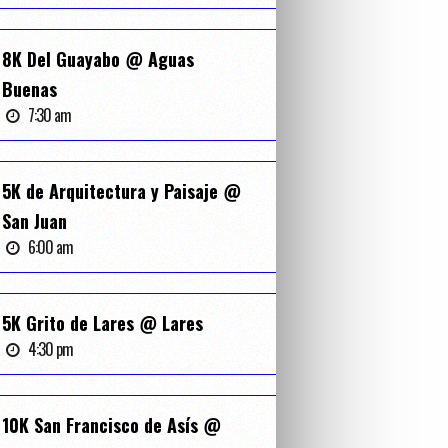
8K Del Guayabo @ Aguas
Buenas
7:30 am
5K de Arquitectura y Paisaje @
San Juan
6:00 am
5K Grito de Lares @ Lares
4:30 pm
10K San Francisco de Asís @
T