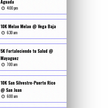
4
Aguada
4:00 pm
T
10K Melao Melao @ Vega Baja
6:30 am
5K Fortaleciendo tu Salud @
Mayaguez
7:00 am
10K San Silvestre-Puerto Rico
@ San Juan
6:00 am