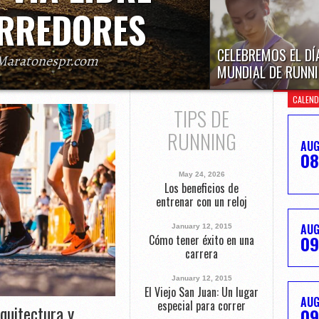
RREDORES
CELEBREMOS EL DÍ
Maratonespr.com
MUNDIAL DE RUNN
uerto Rico que promueven el deporte y el
El próximo miércoles, 3 
niciativas de vías libres para corredores.
CALEND
de 2026 es el Día Mundia
cerradas parcial
TIPS DE
RUNNING
AU
08
May 24, 2026
Los beneficios de
entrenar con un reloj
AU
January 12, 2015
09
Cómo tener éxito en una
carrera
January 12, 2015
El Viejo San Juan: Un lugar
AU
especial para correr
quitectura y
09