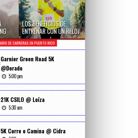
A
LOS BENEFICIOS DE
ING
ENTRENAR CON UN RELOJ
de junio
Utilizar un reloj para entrenar
ARIO DE CARRERAS EN PUERTO RICO
l...
para una carrera o maratón
puede tener...
Garnier Green Road 5K
G
@Dorado
5:00 pm
G
21K CSILO @ Loíza
5:30 am
G
5K Corre o Camina @ Cidra