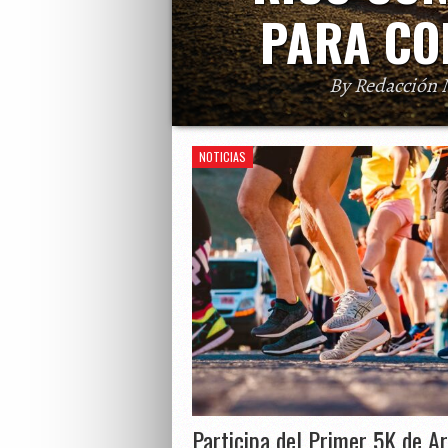
PARA CO
By Redacción 
Cada vez son más los municipios de P
bienestar de sus ciudadanos mediante i
Estas rutas, 
NOTICIAS
Participa del Primer 5K de Ar