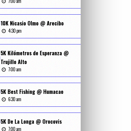
7:00 am
G
10K Nicasio Olmo @ Arecibo
4:30 pm
5K Kilómetros de Esperanza @
G
Trujillo Alto
7:00 am
G
5K Best Fishing @ Humacao
6:30 am
G
5K De La Longa @ Orocovis
7:00 am