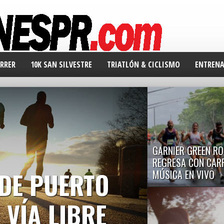
RRER
10K SAN SILVESTRE
TRIATLÓN & CICLISMO
ENTREN
GARNIER GREEN RO
REGRESA CON CAR
DE PUERTO
MÚSICA EN VIVO
El evento libre de plásti
Puerto Rico regresa est
 VÍA LIBRE
8...