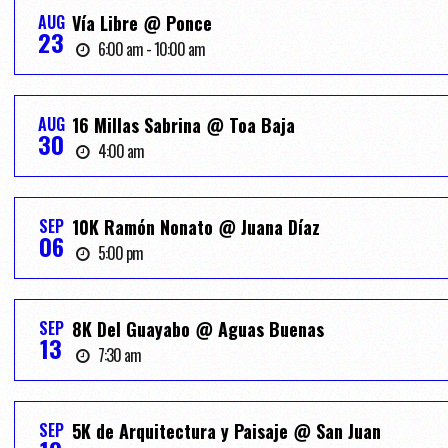
AUG
Vía Libre @ Ponce
23
6:00 am - 10:00 am
AUG
16 Millas Sabrina @ Toa Baja
30
4:00 am
SEP
10K Ramón Nonato @ Juana Díaz
06
5:00 pm
SEP
8K Del Guayabo @ Aguas Buenas
13
7:30 am
SEP
5K de Arquitectura y Paisaje @ San Juan