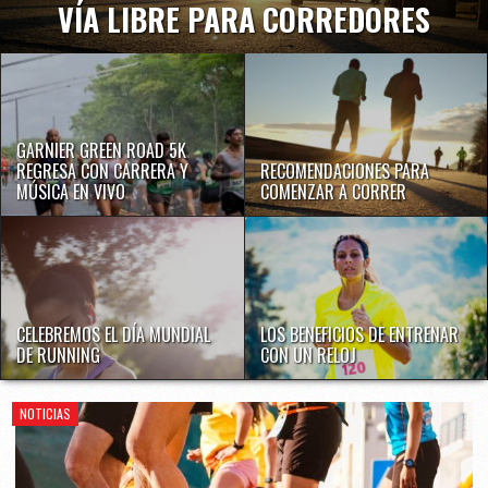
VÍA LIBRE PARA CORREDORES
GARNIER GREEN ROAD 5K
REGRESA CON CARRERA Y
RECOMENDACIONES PARA
MÚSICA EN VIVO
COMENZAR A CORRER
CELEBREMOS EL DÍA MUNDIAL
LOS BENEFICIOS DE ENTRENAR
DE RUNNING
CON UN RELOJ
NOTICIAS