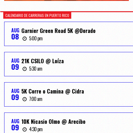
CALENDARIO DE CARRERAS EN PUERTO RICO
AUG
Garnier Green Road 5K @Dorado
08
5:00 pm
AUG
21K CSILO @ Loíza
09
5:30 am
AUG
5K Corre o Camina @ Cidra
09
7:00 am
AUG
10K Nicasio Olmo @ Arecibo
09
4:30 pm