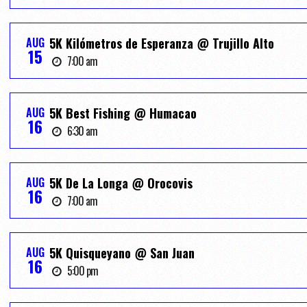
AUG
5K Kilómetros de Esperanza @ Trujillo Alto
15
7:00 am
AUG
5K Best Fishing @ Humacao
16
6:30 am
AUG
5K De La Longa @ Orocovis
16
7:00 am
AUG
5K Quisqueyano @ San Juan
16
5:00 pm