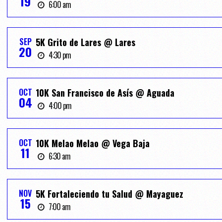
19
6:00 am
SEP
5K Grito de Lares @ Lares
20
4:30 pm
OCT
10K San Francisco de Asís @ Aguada
04
4:00 pm
OCT
10K Melao Melao @ Vega Baja
11
6:30 am
NOV
5K Fortaleciendo tu Salud @ Mayaguez
15
7:00 am