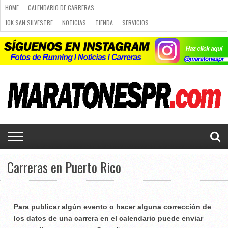
HOME
CALENDARIO DE CARRERAS
10K SAN SILVESTRE
NOTICIAS
TIENDA
SERVICIOS
RUNNING
PLANES DE RUNNING
PUBLICIDAD
CARRERAS
NOTICIAS
CALENDARIO
PLANES
LUGARES
10K SAN
CURSO
TIENDA
SERVICIOS
CONTACTO
DE
DE
PARA
SILVESTRE
DE
LUGARES PARA CORRER
CALENDARIO DE CARRERAS
CARRERAS
RUNNING
CORRER
RUNNING
Q&A
CURSO DE RUNNING
CHALLENGE
PORTAL DE MIEMBROS
Carreras en Puerto Rico
Para publicar algún evento o hacer alguna corrección de
los datos de una carrera en el calendario puede enviar