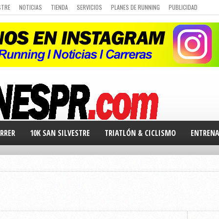
STRE
NOTICIAS
TIENDA
SERVICIOS
PLANES DE RUNNING
PUBLICIDAD
 DE CARRERAS
Q&A
CURSO DE RUNNING
CHALLENGE
PORTAL DE MIEMBROS
RRER
10K SAN SILVESTRE
TRIATLÓN & CICLISMO
ENTREN