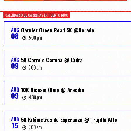
CALENDARIO DE CARRERAS EN PUERTO RICO
AUG
Garnier Green Road 5K @Dorado
08
5:00 pm
AUG
5K Corre o Camina @ Cidra
09
7:00 am
AUG
10K Nicasio Olmo @ Arecibo
09
4:30 pm
AUG
5K Kilómetros de Esperanza @ Trujillo Alto
15
7:00 am