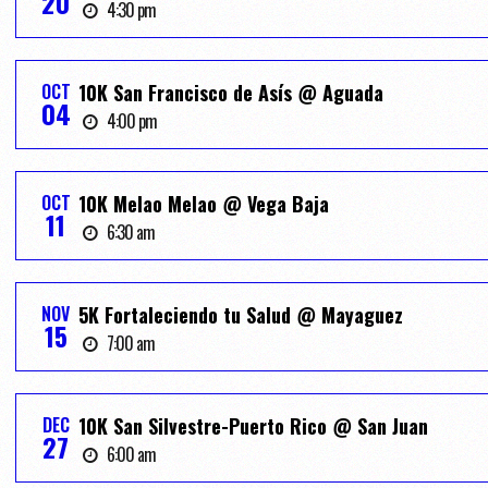
20
4:30 pm
OCT
10K San Francisco de Asís @ Aguada
04
4:00 pm
OCT
10K Melao Melao @ Vega Baja
11
6:30 am
NOV
5K Fortaleciendo tu Salud @ Mayaguez
15
7:00 am
DEC
10K San Silvestre-Puerto Rico @ San Juan
27
6:00 am