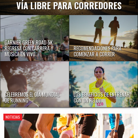
VÍA LIBRE PARA CORREDORES
GARNIER GREEN ROAD 5K
REGRESA CON CARRERA Y
RECOMENDACIONES PARA
MÚSICA EN VIVO
COMENZAR A CORRER
CELEBREMOS EL DÍA MUNDIAL
LOS BENEFICIOS DE ENTRENAR
DE RUNNING
CON UN RELOJ
NOTICIAS