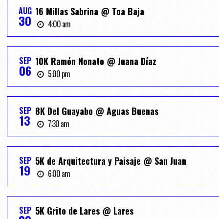
AUG
16 Millas Sabrina @ Toa Baja
30
4:00 am
SEP
10K Ramón Nonato @ Juana Díaz
06
5:00 pm
SEP
8K Del Guayabo @ Aguas Buenas
13
7:30 am
SEP
5K de Arquitectura y Paisaje @ San Juan
19
6:00 am
SEP
5K Grito de Lares @ Lares