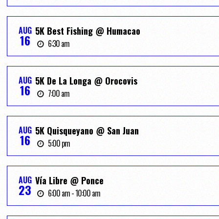
AUG
5K Best Fishing @ Humacao
16
6:30 am
AUG
5K De La Longa @ Orocovis
16
7:00 am
AUG
5K Quisqueyano @ San Juan
16
5:00 pm
AUG
Vía Libre @ Ponce
23
6:00 am - 10:00 am