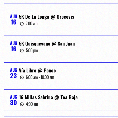
AUG
5K De La Longa @ Orocovis
16
7:00 am
AUG
5K Quisqueyano @ San Juan
16
5:00 pm
AUG
Vía Libre @ Ponce
23
6:00 am - 10:00 am
AUG
16 Millas Sabrina @ Toa Baja
30
4:00 am