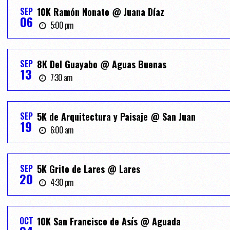
SEP
10K Ramón Nonato @ Juana Díaz
06
5:00 pm
SEP
8K Del Guayabo @ Aguas Buenas
13
7:30 am
SEP
5K de Arquitectura y Paisaje @ San Juan
19
6:00 am
SEP
5K Grito de Lares @ Lares
20
4:30 pm
OCT
10K San Francisco de Asís @ Aguada