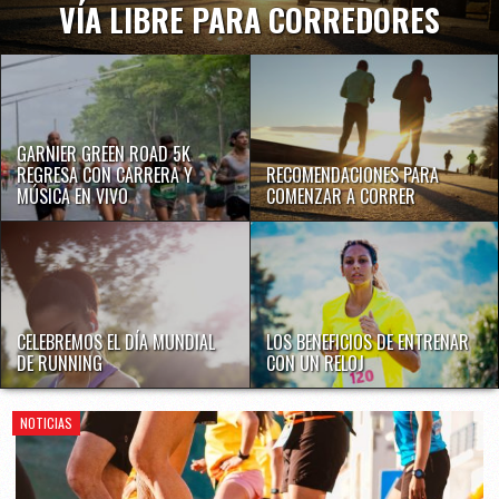
VÍA LIBRE PARA CORREDORES
GARNIER GREEN ROAD 5K
REGRESA CON CARRERA Y
RECOMENDACIONES PARA
MÚSICA EN VIVO
COMENZAR A CORRER
CELEBREMOS EL DÍA MUNDIAL
LOS BENEFICIOS DE ENTRENAR
DE RUNNING
CON UN RELOJ
NOTICIAS