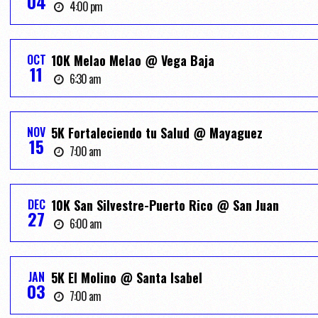
04
4:00 pm
OCT
10K Melao Melao @ Vega Baja
11
6:30 am
NOV
5K Fortaleciendo tu Salud @ Mayaguez
15
7:00 am
DEC
10K San Silvestre-Puerto Rico @ San Juan
27
6:00 am
JAN
5K El Molino @ Santa Isabel
03
7:00 am