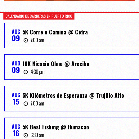
CALENDARIO DE CARRERAS EN PUERTO RICO
AUG
5K Corre o Camina @ Cidra
09
7:00 am
AUG
10K Nicasio Olmo @ Arecibo
09
4:30 pm
AUG
5K Kilómetros de Esperanza @ Trujillo Alto
15
7:00 am
AUG
5K Best Fishing @ Humacao
16
6:30 am