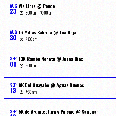
AUG
Vía Libre @ Ponce
23
6:00 am - 10:00 am
AUG
16 Millas Sabrina @ Toa Baja
30
4:00 am
SEP
10K Ramón Nonato @ Juana Díaz
06
5:00 pm
SEP
8K Del Guayabo @ Aguas Buenas
13
7:30 am
SEP
5K de Arquitectura y Paisaje @ San Juan