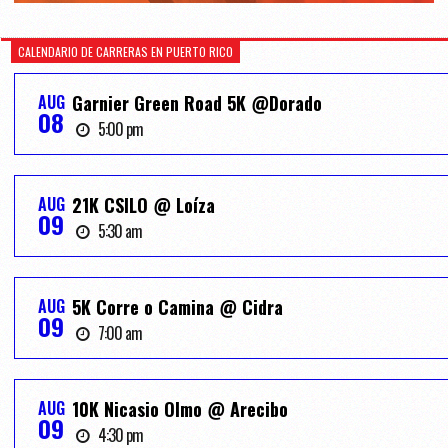
CALENDARIO DE CARRERAS EN PUERTO RICO
AUG
Garnier Green Road 5K @Dorado
08
5:00 pm
AUG
21K CSILO @ Loíza
09
5:30 am
AUG
5K Corre o Camina @ Cidra
09
7:00 am
AUG
10K Nicasio Olmo @ Arecibo
09
4:30 pm