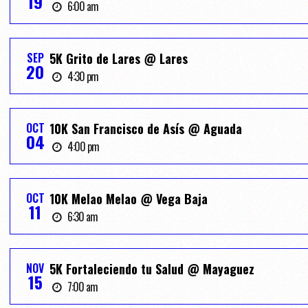
19
6:00 am
SEP
5K Grito de Lares @ Lares
20
4:30 pm
OCT
10K San Francisco de Asís @ Aguada
04
4:00 pm
OCT
10K Melao Melao @ Vega Baja
11
6:30 am
NOV
5K Fortaleciendo tu Salud @ Mayaguez
15
7:00 am