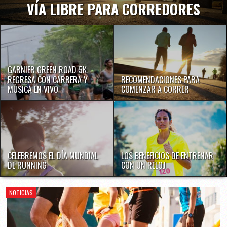
VÍA LIBRE PARA CORREDORES
GARNIER GREEN ROAD 5K
REGRESA CON CARRERA Y
RECOMENDACIONES PARA
MÚSICA EN VIVO
COMENZAR A CORRER
CELEBREMOS EL DÍA MUNDIAL
LOS BENEFICIOS DE ENTRENAR
DE RUNNING
CON UN RELOJ
NOTICIAS