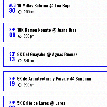
AUG
16 Millas Sabrina @ Toa Baja
30
4:00 am
SEP
10K Ramón Nonato @ Juana Díaz
06
5:00 pm
SEP
8K Del Guayabo @ Aguas Buenas
13
7:30 am
SEP
5K de Arquitectura y Paisaje @ San Juan
19
6:00 am
SEP
5K Grito de Lares @ Lares