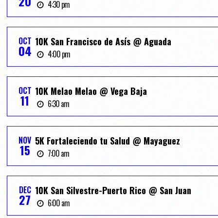
20
4:30 pm
OCT
10K San Francisco de Asís @ Aguada
04
4:00 pm
OCT
10K Melao Melao @ Vega Baja
11
6:30 am
NOV
5K Fortaleciendo tu Salud @ Mayaguez
15
7:00 am
DEC
10K San Silvestre-Puerto Rico @ San Juan
27
6:00 am