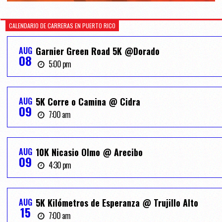
CALENDARIO DE CARRERAS EN PUERTO RICO
AUG
Garnier Green Road 5K @Dorado
08
5:00 pm
AUG
5K Corre o Camina @ Cidra
09
7:00 am
AUG
10K Nicasio Olmo @ Arecibo
09
4:30 pm
AUG
5K Kilómetros de Esperanza @ Trujillo Alto
15
7:00 am