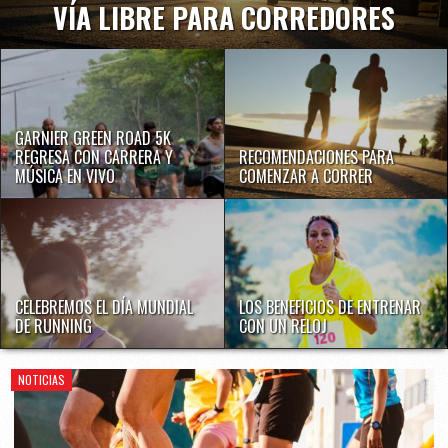
VÍA LIBRE PARA CORREDORES
GARNIER GREEN ROAD 5K
REGRESA CON CARRERA Y
RECOMENDACIONES PARA
MÚSICA EN VIVO
COMENZAR A CORRER
CELEBREMOS EL DÍA MUNDIAL
LOS BENEFICIOS DE ENTRENAR
DE RUNNING
CON UN RELOJ
NOTICIAS