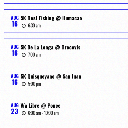
AUG
5K Best Fishing @ Humacao
16
6:30 am
AUG
5K De La Longa @ Orocovis
16
7:00 am
AUG
5K Quisqueyano @ San Juan
16
5:00 pm
AUG
Vía Libre @ Ponce
23
6:00 am - 10:00 am