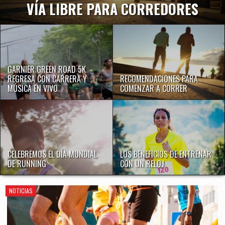
VÍA LIBRE PARA CORREDORES
GARNIER GREEN ROAD 5K
REGRESA CON CARRERA Y
RECOMENDACIONES PARA
MÚSICA EN VIVO
COMENZAR A CORRER
CELEBREMOS EL DÍA MUNDIAL
LOS BENEFICIOS DE ENTRENAR
DE RUNNING
CON UN RELOJ
NOTICIAS