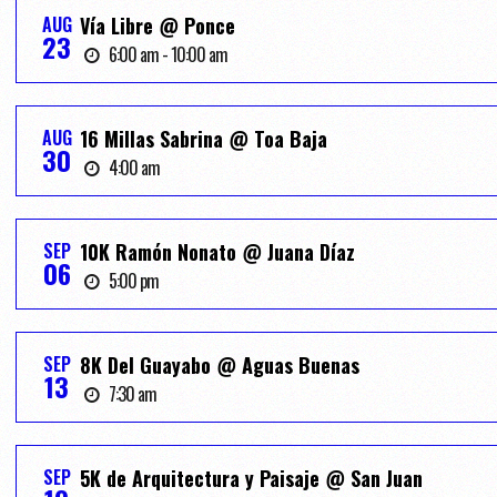
AUG
Vía Libre @ Ponce
23
6:00 am - 10:00 am
AUG
16 Millas Sabrina @ Toa Baja
30
4:00 am
SEP
10K Ramón Nonato @ Juana Díaz
06
5:00 pm
SEP
8K Del Guayabo @ Aguas Buenas
13
7:30 am
SEP
5K de Arquitectura y Paisaje @ San Juan