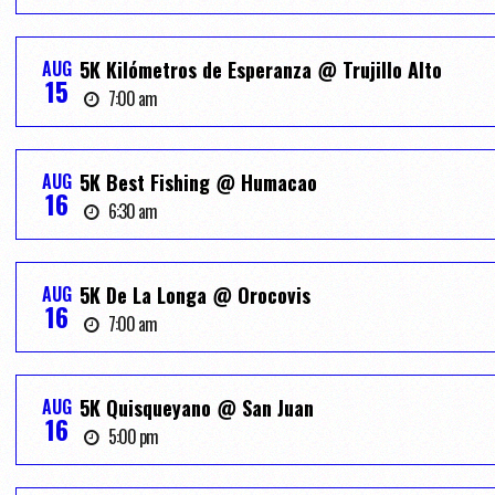
AUG
5K Kilómetros de Esperanza @ Trujillo Alto
15
7:00 am
AUG
5K Best Fishing @ Humacao
16
6:30 am
AUG
5K De La Longa @ Orocovis
16
7:00 am
AUG
5K Quisqueyano @ San Juan
16
5:00 pm