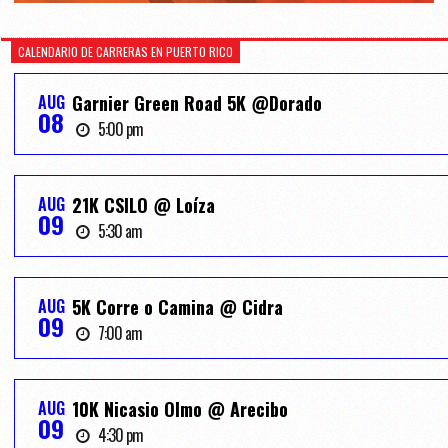
CALENDARIO DE CARRERAS EN PUERTO RICO
AUG
Garnier Green Road 5K @Dorado
08
5:00 pm
AUG
21K CSILO @ Loíza
09
5:30 am
AUG
5K Corre o Camina @ Cidra
09
7:00 am
AUG
10K Nicasio Olmo @ Arecibo
09
4:30 pm