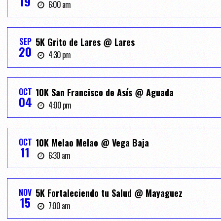
19
6:00 am
SEP
5K Grito de Lares @ Lares
20
4:30 pm
OCT
10K San Francisco de Asís @ Aguada
04
4:00 pm
OCT
10K Melao Melao @ Vega Baja
11
6:30 am
NOV
5K Fortaleciendo tu Salud @ Mayaguez
15
7:00 am