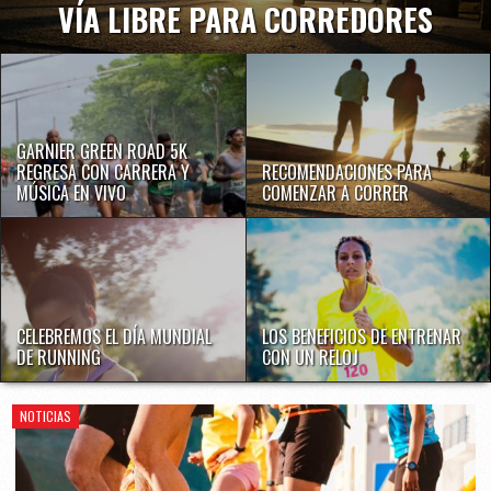
VÍA LIBRE PARA CORREDORES
GARNIER GREEN ROAD 5K
REGRESA CON CARRERA Y
RECOMENDACIONES PARA
MÚSICA EN VIVO
COMENZAR A CORRER
CELEBREMOS EL DÍA MUNDIAL
LOS BENEFICIOS DE ENTRENAR
DE RUNNING
CON UN RELOJ
NOTICIAS