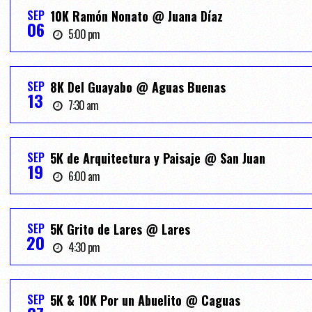
SEP
10K Ramón Nonato @ Juana Díaz
06
5:00 pm
SEP
8K Del Guayabo @ Aguas Buenas
13
7:30 am
SEP
5K de Arquitectura y Paisaje @ San Juan
19
6:00 am
SEP
5K Grito de Lares @ Lares
20
4:30 pm
SEP
5K & 10K Por un Abuelito @ Caguas