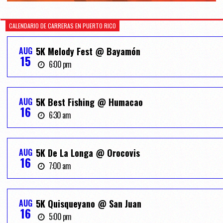
CALENDARIO DE CARRERAS EN PUERTO RICO
AUG
5K Melody Fest @ Bayamón
15
6:00 pm
AUG
5K Best Fishing @ Humacao
16
6:30 am
AUG
5K De La Longa @ Orocovis
16
7:00 am
AUG
5K Quisqueyano @ San Juan
16
5:00 pm