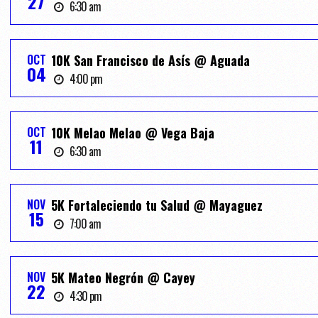
27
6:30 am
OCT
10K San Francisco de Asís @ Aguada
04
4:00 pm
OCT
10K Melao Melao @ Vega Baja
11
6:30 am
NOV
5K Fortaleciendo tu Salud @ Mayaguez
15
7:00 am
NOV
5K Mateo Negrón @ Cayey
22
4:30 pm