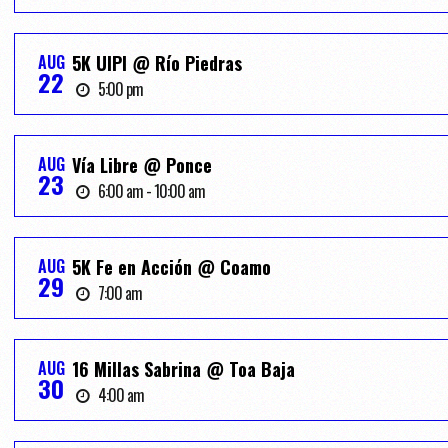
AUG
5K UIPI @ Río Piedras
22
5:00 pm
AUG
Vía Libre @ Ponce
23
6:00 am - 10:00 am
AUG
5K Fe en Acción @ Coamo
29
7:00 am
AUG
16 Millas Sabrina @ Toa Baja
30
4:00 am