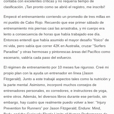
contaba con excelentes críticas y no requería tiempo de
clasificación. ¡Tan pronto como se abrió el registro, me inscribí!
Empecé el entrenamiento corriendo un promedio de tres millas en
mi pueblo de Cabo Rojo. Recuerdo que ese primer sábado de
entrenamiento mis piernas casi las arrastraba, y mi cuerpo era
lento a consecuencia de horas que había trabajado ese día.
Entonces entendí que había asumido el mayor desafío “físico” de
mi vida, pero sabía que correr 42K en Australia, cruzar “Surfers
Paradise” y otras hermosas y pintorescas áreas del Pacífico como
escenario, valdría cada paso del esfuerzo.
El régimen de entrenamiento por 10 meses fue riguroso. Creé mi
propio plan con la ayuda un entrenador en línea (Jason
Fitzgerald). Junto a este trabajé aspectos tales como la nutrición y
la parte mental. Asimismo, incorporé muchos consejos de
entrenadores personales, ex corredores, e instructores de yoga,
entre otros. Además, leí diversos libros durante ese período, sin
embargo, hay cuatro que realmente puedo volver a leer: “Injury
Prevention for Runners” por Jason Fitzgerald; Endure: Mind,
Body, and the Curiously Elastic Limits of Human Performance de