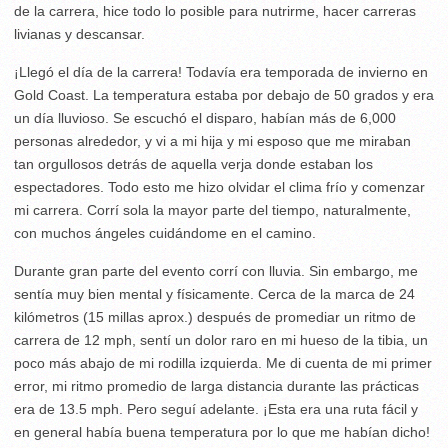
de la carrera, hice todo lo posible para nutrirme, hacer carreras
livianas y descansar.
¡Llegó el día de la carrera! Todavía era temporada de invierno en
Gold Coast. La temperatura estaba por debajo de 50 grados y era
un día lluvioso. Se escuchó el disparo, habían más de 6,000
personas alrededor, y vi a mi hija y mi esposo que me miraban
tan orgullosos detrás de aquella verja donde estaban los
espectadores. Todo esto me hizo olvidar el clima frío y comenzar
mi carrera. Corrí sola la mayor parte del tiempo, naturalmente,
con muchos ángeles cuidándome en el camino.
Durante gran parte del evento corrí con lluvia. Sin embargo, me
sentía muy bien mental y físicamente. Cerca de la marca de 24
kilómetros (15 millas aprox.) después de promediar un ritmo de
carrera de 12 mph, sentí un dolor raro en mi hueso de la tibia, un
poco más abajo de mi rodilla izquierda. Me di cuenta de mi primer
error, mi ritmo promedio de larga distancia durante las prácticas
era de 13.5 mph. Pero seguí adelante. ¡Esta era una ruta fácil y
en general había buena temperatura por lo que me habían dicho!