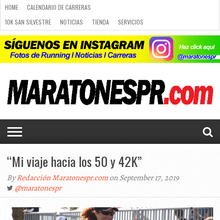
HOME
CALENDARIO DE CARRERAS
10K SAN SILVESTRE
NOTICIAS
TIENDA
SERVICIOS
RUNNING
PLANES DE RUNNING
PUBLICIDAD
CARRERAS
NOTICIAS
CALENDARIO
PLANES
LUGARES
10K SAN
CURSO
TIENDA
SERVICIOS
CONTACTO
DE
DE
PARA
SILVESTRE
DE
LUGARES PARA CORRER
CALENDARIO DE CARRERAS
CARRERAS
RUNNING
CORRER
RUNNING
Q&A
CURSO DE RUNNING
CHALLENGE
PORTAL DE MIEMBROS
“Mi viaje hacia los 50 y 42K”
By
Redacción Maratonespr.com
on September 17, 2019
@maratonespr