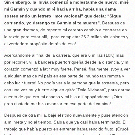
Sin embargo, la lluvia comenzó a molestarme de nuevo, miré
mi Garmin y cuando miré hacia arriba, había una dama
sosteniendo un letrero “motivacional” que decía: “Sigue
corriendo, yo detengo tu Garmin si te mueres”.
Después de
una gran risotada, de repente mi cerebro cambió a centrarse en
la razón para estar allí, ¡para completar 26.2 millas sin lesiones y
el verdadero propósito detrás de eso!
Acercándome al final de la carrera, que era 6 millas (10K) más
por recorrer, vi la bandera puertorriqueña desde la distancia, y mi
corazón comenzó a latir muy fuerte. Pensé, finalmente, ¡voy a ver
a alguien más de mi país en esa parte del mundo tan remota y
debo lucir fuerte! No podía ver a la persona que la sostenía, pero
con una voz muy fuerte alguien gritó: “Dale Niviaaaa”, para darme
cuenta de que era mi esposo y mi hija allí apoyándome. ¡Otra
gran risotada me hizo avanzar en esa parte del camino!
Después de otra milla, bajé el ritmo nuevamente y puse atención
a mi meta y no al tiempo. Sabía que ya casi había terminado. El
trabajo que había puesto en entrenar había rendido fruto. ¡Crucé