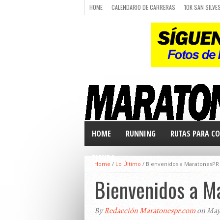
HOME
CALENDARIO DE CARRERAS
10K SAN SILVE
CARRERAS
LUGARES PARA CORRER
CALENDARIO
HOME
RUNNING
RUTAS PARA CO
TIENDA
Home
/
Lo Último
/
Bienvenidos a MaratonesPR
Bienvenidos a M
By
Redacción Maratonespr.com
on May 