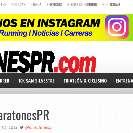
STRE
NOTICIAS
TIENDA
SERVICIOS
PLANES DE RUNNING
PUBLICIDAD
 DE CARRERAS
Q&A
CURSO DE RUNNING
CHALLENGE
PORTAL DE MIEMBROS
RRER
10K SAN SILVESTRE
TRIATLÓN & CICLISMO
ENTREN
aratonesPR
30, 2014
@maratonespr