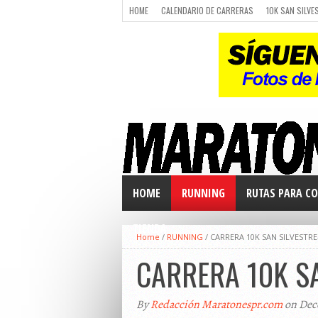
HOME
CALENDARIO DE CARRERAS
10K SAN SILVE
CARRERAS
LUGARES PARA CORRER
CALENDARIO
HOME
RUNNING
RUTAS PARA CO
TIENDA
Home
/
RUNNING
/
CARRERA 10K SAN SILVESTR
CARRERA 10K S
By
Redacción Maratonespr.com
on Dec