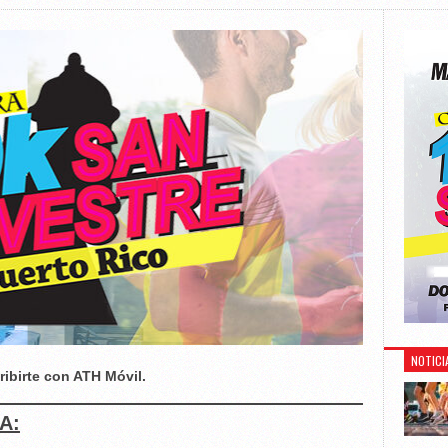
NOTICI
ribirte con ATH Móvil.
A: