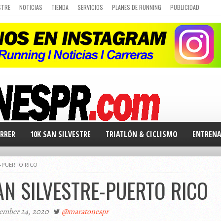
STRE
NOTICIAS
TIENDA
SERVICIOS
PLANES DE RUNNING
PUBLICIDAD
 DE CARRERAS
Q&A
CURSO DE RUNNING
CHALLENGE
PORTAL DE MIEMBROS
RRER
10K SAN SILVESTRE
TRIATLÓN & CICLISMO
ENTREN
E-PUERTO RICO
AN SILVESTRE-PUERTO RICO
ember 24, 2020
@maratonespr