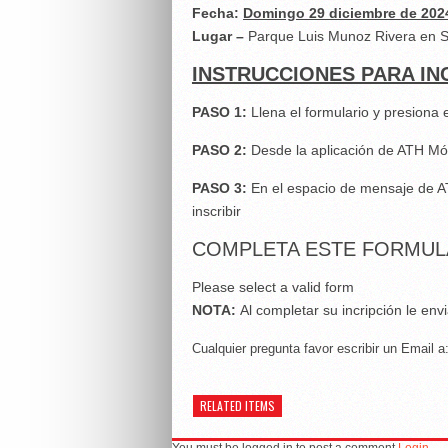
Fecha:
Domingo 29 diciembre de 202
Lugar –
Parque Luis Munoz Rivera en S
INSTRUCCIONES PARA IN
PASO 1:
Llena el formulario y presiona
PASO 2:
Desde la aplicación de ATH Mó
PASO 3:
En el espacio de mensaje de AT
inscribir
COMPLETA ESTE FORMUL
Please select a valid form
NOTA:
Al completar su incripción le en
Cualquier pregunta favor escribir un Email a
RELATED ITEMS
You must be logged in to post a comment
Login