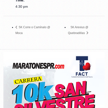
Time:
4:30 pm
5K Corre o Camínalo @
5K Arexius @
Moca
Quebradillas