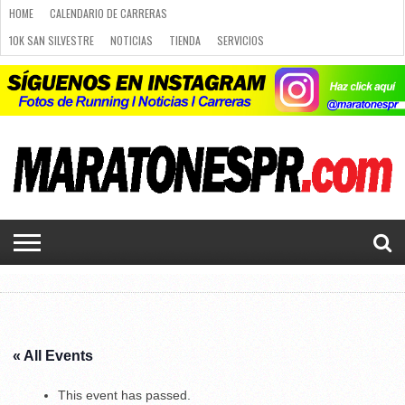
HOME
CALENDARIO DE CARRERAS
10K SAN SILVESTRE
NOTICIAS
TIENDA
SERVICIOS
RUNNING
PLANES DE RUNNING
PUBLICIDAD
CARRERAS
NOTICIAS
CALENDARIO
PLANES
LUGARES
10K SAN
CURSO
TIENDA
SERVICIOS
CONTACTO
DE
DE
PARA
SILVESTRE
DE
LUGARES PARA CORRER
CALENDARIO DE CARRERAS
CARRERAS
RUNNING
CORRER
RUNNING
Q&A
CURSO DE RUNNING
CHALLENGE
PORTAL DE MIEMBROS
« All Events
This event has passed.