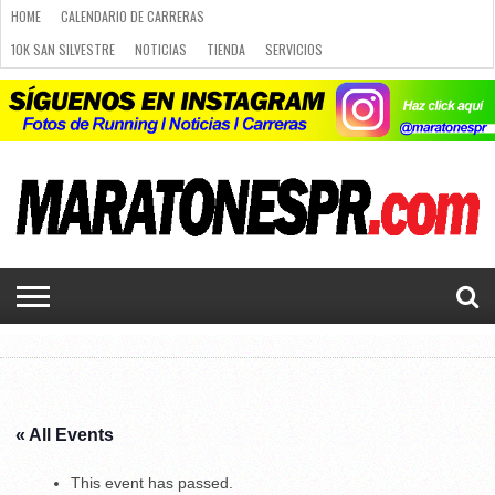
HOME
CALENDARIO DE CARRERAS
10K SAN SILVESTRE
NOTICIAS
TIENDA
SERVICIOS
RUNNING
PLANES DE RUNNING
PUBLICIDAD
CARRERAS
NOTICIAS
CALENDARIO
PLANES
LUGARES
10K SAN
CURSO
TIENDA
SERVICIOS
CONTACTO
DE
DE
PARA
SILVESTRE
DE
LUGARES PARA CORRER
CALENDARIO DE CARRERAS
CARRERAS
RUNNING
CORRER
RUNNING
Q&A
CURSO DE RUNNING
CHALLENGE
PORTAL DE MIEMBROS
« All Events
This event has passed.