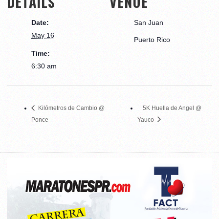
DETAILS
VENUE
Date:
San Juan
May 16
Puerto Rico
Time:
6:30 am
Kilómetros de Cambio @
5K Huella de Angel @
Ponce
Yauco