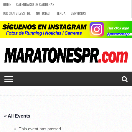
HOME
CALENDARIO DE CARRERAS
10K SAN SILVESTRE
NOTICIAS
TIENDA
SERVICIOS
RUNNING
PLANES DE RUNNING
PUBLICIDAD
CARRERAS
NOTICIAS
CALENDARIO
PLANES
LUGARES
10K SAN
CURSO
TIENDA
SERVICIOS
CONTACTO
DE
DE
PARA
SILVESTRE
DE
LUGARES PARA CORRER
CALENDARIO DE CARRERAS
CARRERAS
RUNNING
CORRER
RUNNING
Q&A
CURSO DE RUNNING
CHALLENGE
PORTAL DE MIEMBROS
« All Events
This event has passed.