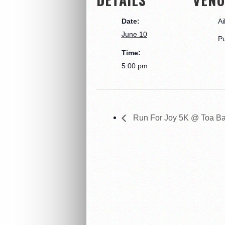
Date:
Ai
June 10
Pu
Time:
5:00 pm
Run For Joy 5K @ Toa Ba