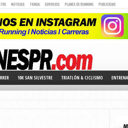
STRE
NOTICIAS
TIENDA
SERVICIOS
PLANES DE RUNNING
PUBLICIDAD
 DE CARRERAS
Q&A
CURSO DE RUNNING
CHALLENGE
PORTAL DE MIEMBROS
RRER
10K SAN SILVESTRE
TRIATLÓN & CICLISMO
ENTREN