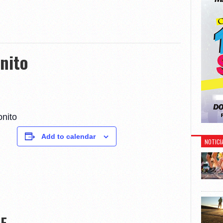
nito
onito
Add to calendar
NOTICI
E