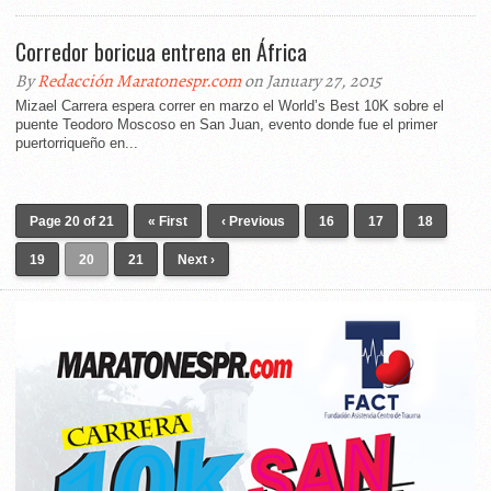
Corredor boricua entrena en África
By
Redacción Maratonespr.com
on January 27, 2015
Mizael Carrera espera correr en marzo el World’s Best 10K sobre el
puente Teodoro Moscoso en San Juan, evento donde fue el primer
puertorriqueño en...
Page 20 of 21
« First
‹ Previous
16
17
18
19
20
21
Next ›