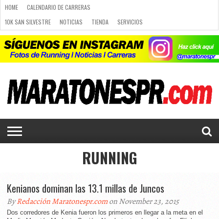
HOME
CALENDARIO DE CARRERAS
10K SAN SILVESTRE
NOTICIAS
TIENDA
SERVICIOS
RUNNING
PLANES DE RUNNING
PUBLICIDAD
CARRERAS
NOTICIAS
CALENDARIO
PLANES
LUGARES
10K SAN
CURSO
TIENDA
SERVICIOS
CONTACTO
DE
DE
PARA
SILVESTRE
DE
LUGARES PARA CORRER
CALENDARIO DE CARRERAS
CARRERAS
RUNNING
CORRER
RUNNING
Q&A
CURSO DE RUNNING
CHALLENGE
PORTAL DE MIEMBROS
RUNNING
Kenianos dominan las 13.1 millas de Juncos
By
Redacción Maratonespr.com
on November 23, 2015
Dos corredores de Kenia fueron los primeros en llegar a la meta en el